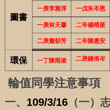
一庚李雅淳
一戊朱岑恩
圖書
一庚林天馨
二辛楊晴棻
二庚龐郁芳
二辛陳惠安
二庚鍾侑岑
環保
一丁陳雨凌
輪值同學注意事項
一、
109/3/16
（一）