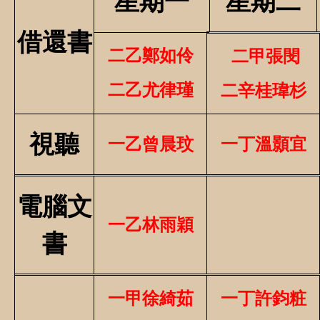
星期一
星期二
借還書
二乙鄭如伶
二甲張閔
二乙尤律瑾
二辛桂瑋杉
視聽
一乙曾晨玟
一丁溫顥宜
電腦文
一乙林雨穎
書
一甲徐綺茹
一丁許鈞粧