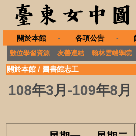
關於本館
各項公告
數位學習資源
友善連結
翰林雲端學院
關於本館
/
圖書館志工
108
年
3
月
-109
年
8
月