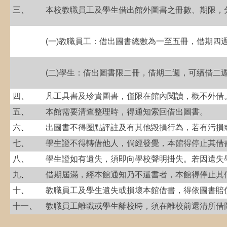
三
、
本校教職員工及學生借出館外圖書之冊數、期限，
(一)教職員工：借出圖書總數為一至五冊，借期四
(二)學生：借出圖書限二冊，借期二週，可續借二
四
、
凡工具書及珍貴圖書，僅限在館內閱讀，概不外借
五
、
本館需要清查整理時，得通知索回借出圖書。
六
、
出圖書不得圈點評註及有其他毀損行為，若有污損
七
、
學生證不得轉借他人，倘經發覺，本館得停止其借
八
、
學生證如有遺失，須即向學校聲明掛失。若因遺失
九
、
借期屆滿，經本館通知乃不還書者，本館得停止其
十
、
教職員工及學生遺失或損壞本館借書，得依圖書賠
十一
、
教職員工離職或學生離校時，須在離校前還清所借