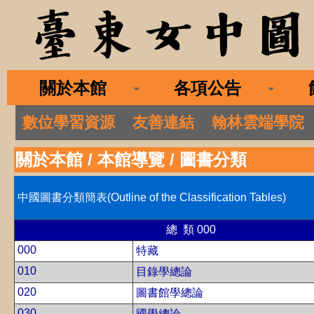
關於本館
各項公告
數位學習資源
友善連結
翰林雲端學院
關於本館
/
本館導覽
/
圖書分類
中國圖書分類簡表(Outline of the Classification Tables)
總 類 000
000
特藏
010
目錄學總論
020
圖書館學總論
030
國學總論