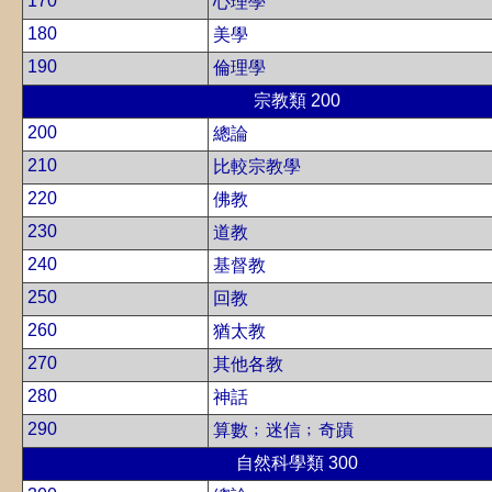
170
心理學
180
美學
190
倫理學
宗教類 200
200
總論
210
比較宗教學
220
佛教
230
道教
240
基督教
250
回教
260
猶太教
270
其他各教
280
神話
290
算數﹔迷信﹔奇蹟
自然科學類 300