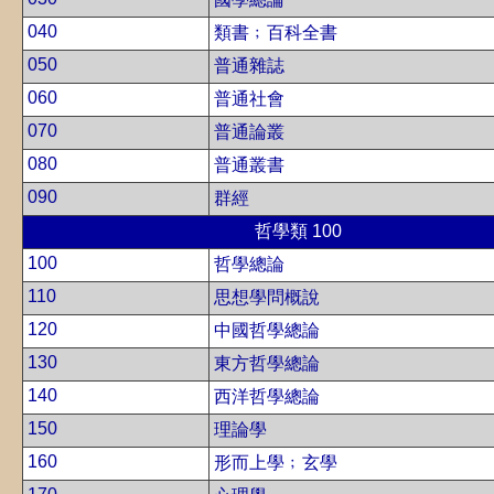
040
類書﹔百科全書
050
普通雜誌
060
普通社會
070
普通論叢
080
普通叢書
090
群經
哲學類 100
100
哲學總論
110
思想學問概說
120
中國哲學總論
130
東方哲學總論
140
西洋哲學總論
150
理論學
160
形而上學﹔玄學