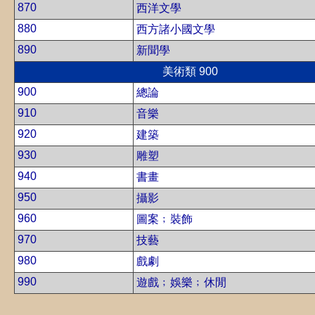
870
西洋文學
880
西方諸小國文學
890
新聞學
美術類 900
900
總論
910
音樂
920
建築
930
雕塑
940
書畫
950
攝影
960
圖案﹔裝飾
970
技藝
980
戲劇
990
遊戲﹔娛樂﹔休閒