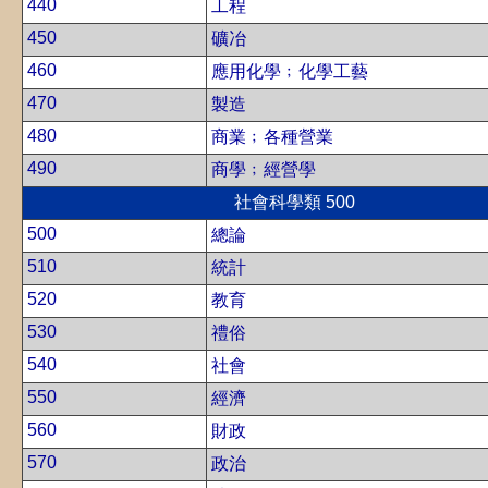
440
工程
450
礦冶
460
應用化學﹔化學工藝
470
製造
480
商業﹔各種營業
490
商學﹔經營學
社會科學類 500
500
總論
510
統計
520
教育
530
禮俗
540
社會
550
經濟
560
財政
570
政治