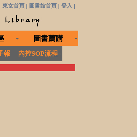
|
|
|
東女首頁
圖書館首頁
登入
區
圖書薦購
子報
內控SOP流程