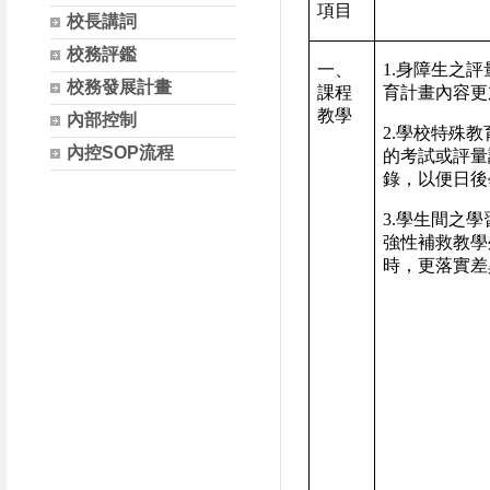
項目
校長講詞
校務評鑑
一、
1.
身障生之評
校務發展計畫
課程
育計畫內容更
教學
內部控制
2.
學校特殊教
內控SOP流程
的考試或評量
錄，以便日後
3.
學生間之學
強性補救教學
時，更落實差