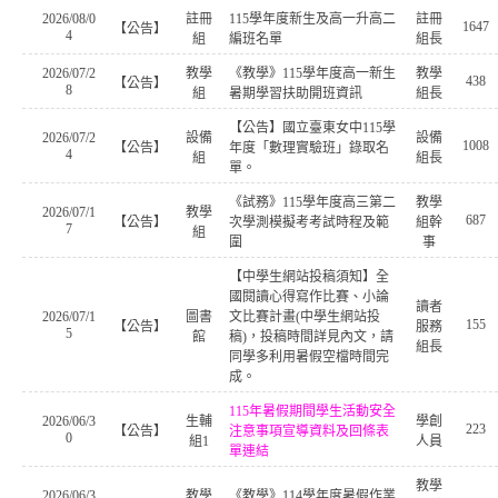
2026/08/0
註冊
115學年度新生及高一升高二
註冊
1647
【公告】
4
組
編班名單
組長
2026/07/2
教學
《教學》115學年度高一新生
教學
438
【公告】
8
組
暑期學習扶助開班資訊
組長
【公告】國立臺東女中115學
2026/07/2
設備
設備
1008
【公告】
年度「數理實驗班」錄取名
4
組
組長
單。
《試務》115學年度高三第二
教學
2026/07/1
教學
687
【公告】
次學測模擬考考試時程及範
組幹
7
組
圍
事
【中學生網站投稿須知】全
國閱讀心得寫作比賽、小論
讀者
2026/07/1
圖書
文比賽計畫(中學生網站投
155
【公告】
服務
5
館
稿)，投稿時間詳見內文，請
組長
同學多利用暑假空檔時間完
成。
115年暑假期間學生活動安全
2026/06/3
生輔
學創
223
【公告】
注意事項宣導資料及回條表
0
組1
人員
單連結
教學
2026/06/3
教學
《教學》114學年度暑假作業