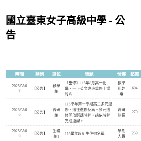
國立臺東女子高級中學 - 公
告
時間
類別
單位
標題
發佈
點閱
《重修》115年8月高一化
教學
2026/08/0
教學
604
【公告】
學、一下英文專班重修上課
組幹
7
組
報名
事
115學年第一學期高二多元選
2026/08/0
實研
修、適性選修及高三多元選
實研
270
【公告】
6
組
修開放選課時程，請依時程
組長
完成選課。
2026/08/0
生輔
學創
239
【公告】
115學年度新生住宿名單
6
組1
人員