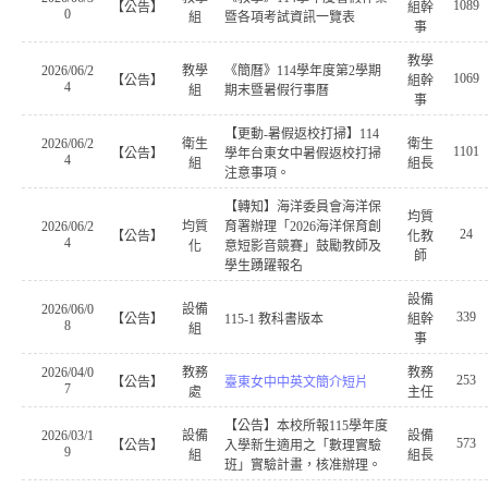
1089
【公告】
組幹
0
組
暨各項考試資訊一覽表
事
教學
2026/06/2
教學
《簡曆》114學年度第2學期
1069
【公告】
組幹
4
組
期末暨暑假行事曆
事
【更動-暑假返校打掃】114
2026/06/2
衛生
衛生
1101
【公告】
學年台東女中暑假返校打掃
4
組
組長
注意事項。
【轉知】海洋委員會海洋保
均質
2026/06/2
均質
育署辦理「2026海洋保育創
24
【公告】
化教
4
化
意短影音競賽」鼓勵教師及
師
學生踴躍報名
設備
2026/06/0
設備
339
【公告】
115-1 教科書版本
組幹
8
組
事
2026/04/0
教務
教務
253
【公告】
臺東女中中英文簡介短片
7
處
主任
【公告】本校所報115學年度
2026/03/1
設備
設備
573
【公告】
入學新生適用之「數理實驗
9
組
組長
班」實驗計畫，核准辦理。