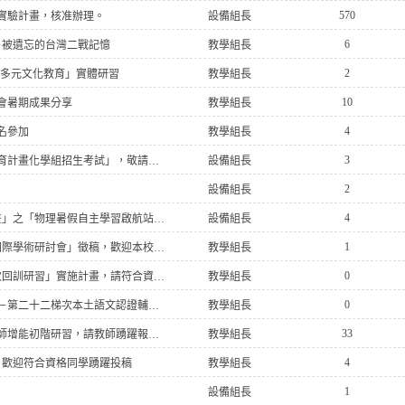
570
」實驗計畫，核准辦理。
設備組長
6
－被遺忘的台灣二戰記憶
教學組長
2
及多元文化教育」實體研習
教學組長
10
會暑期成果分享
教學組長
4
名參加
教學組長
3
【活動】「115學年度國立清華大學高中學生科學研究人才培育計畫化學組招生考試」，敬請有興趣的同學報名參加。
設備組長
2
設備組長
4
「115年至116年普通暨技術型高中物理適性教學教材開發計畫」之「物理暑假自主學習啟航站」，敬請學生踴躍參加！
設備組長
1
【研討會徵稿】國立清華大學辦理「2026第十七屆教育創新國際學術研討會」徵稿，歡迎本校師生踴躍投稿
教學組長
0
【研習】「115學年度臺灣手語教師及教學支援工作人員第1次回訓研習」實施計畫，請符合資格之教師及教學支援工作人員踴躍報名參加
教學組長
0
【研習】115年高級中等學校教師本土語文認證培訓實施計畫－第二十二梯次本土語文認證輔導班
教學組長
33
【研習】115年高級中等學校學習扶助教學（含數位融入）教師增能初階研習，請教師踴躍報名參加
教學組長
4
，歡迎符合資格同學踴躍投稿
教學組長
1
設備組長