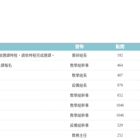
發佈
點閱
192
開放選課時程，請依時程完成選課。
實研組長
464
上課報名
教學組幹事
407
教學組長
979
設備組長
652
教學組幹事
1046
教學組幹事
1046
教學組幹事
329
設備組幹事
252
教務主任